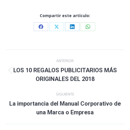
Compartir este artículo:
Share
Share
Share
Share
on
on
on
on
Facebook
X
LinkedIn
WhatsApp
Navegación
ANTERIOR
entre
LOS 10 REGALOS PUBLICITARIOS MÁS
publicaciones
Publicación
ORIGINALES DEL 2018
anterior:
SIGUIENTE
La importancia del Manual Corporativo de
Publicación
una Marca o Empresa
siguiente: