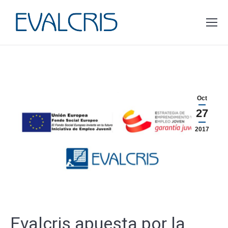
Estás aquí:
Oct
27
2017
Evalcris apuesta por la