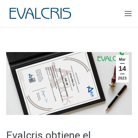
Estás aquí:
Mar
14
2023
Evalcris obtiene el