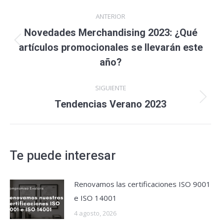
Navegación
ANTERIOR
entre
Novedades Merchandising 2023: ¿Qué
publicaciones
Publicación
artículos promocionales se llevarán este
anterior:
año?
SIGUIENTE
Publicación
Tendencias Verano 2023
siguiente:
Te puede interesar
Renovamos las certificaciones ISO 9001
e ISO 14001
4 agosto, 2026