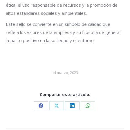
ética, el uso responsable de recursos y la promoción de
altos estándares sociales y ambientales.
Este sello se convierte en un símbolo de calidad que
refleja los valores de la empresa y su filosofía de generar
impacto positivo en la sociedad y el entorno.
14 marzo, 2023
Compartir este artículo:
Share
Share
Share
Share
on
on
on
on
Facebook
X
LinkedIn
WhatsApp